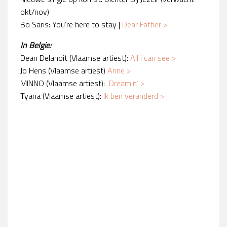
okt/nov)
Bo Saris: You’re here to stay |
Dear Father >
In Belgie:
Dean Delanoit (Vlaamse artiest):
All i can see
>
Jo Hens (Vlaamse artiest)
Anne
>
MINNO (Vlaamse artiest):
Dreamin
‘ >
Tyana (Vlaamse artiest):
Ik ben veranderd
>