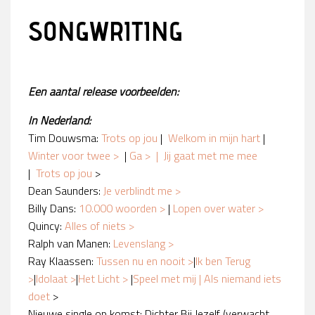
SONGWRITING
Een aantal release voorbeelden:
In Nederland:
Tim Douwsma:
Trots
op jou
|
Welkom in mijn hart
|
Winter voor twee
>
|
Ga
> |
Jij gaat met me mee
|
Trots op jou
>
Dean Saunders:
Je verblindt me
>
Billy Dans:
10.000 woorden
>
|
Lopen over water
>
Quincy:
Alles of niets
>
Ralph van Manen:
Levenslang >
Ray Klaassen:
Tussen nu en nooit >
|
Ik ben Terug
>
|
Idolaat >
|
Het Licht >
|
Speel met mij
|
Als niemand iets
doet
>
Nieuwe single op komst: Dichter Bij Jezelf (verwacht